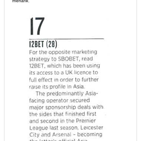
menarik.