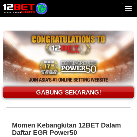
Tog
GABUNG SEKARANG!
Momen Kebangkitan 12BET Dalam
Daftar EGR Power50