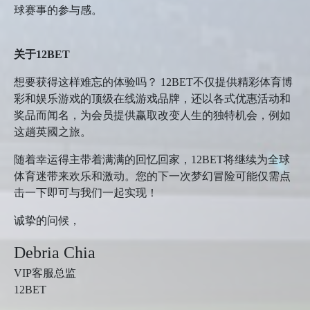
球赛事的参与感。
关于12BET
想要获得这样难忘的体验吗？ 12BET不仅提供精彩体育博
彩和娱乐游戏的顶级在线游戏品牌，还以各式优惠活动和
奖品而闻名，为会员提供赢取改变人生的独特机会，例如
这趟英國之旅。
随着幸运得主带着满满的回忆回家，12BET将继续为全球
体育迷带来欢乐和激动。您的下一次梦幻冒险可能仅需点
击一下即可与我们一起实现！
诚挚的问候，
Debria Chia
VIP客服总监
12BET