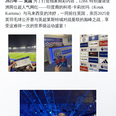
2025年 — 英国
为了打造独家精彩内容，12BE 特别邀请亚
洲两位超人气网红——印度裔的科塔·卡莉丝玛（Kotak
Karisma）与马来西亚的沛妤，一同前往英国，亲历2025全
英羽毛球公开赛与英超莱斯特城对战曼联的巅峰之战，享
受这难得一次的世界级运动盛宴！